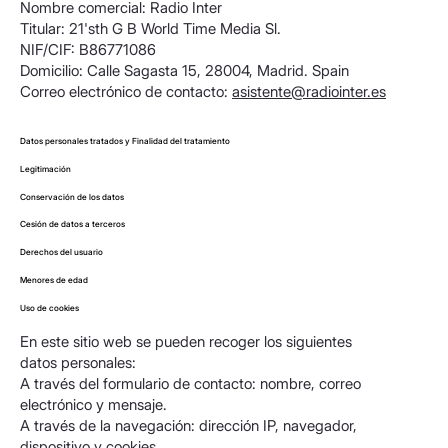
Nombre comercial: Radio Inter
Titular: 21'sth G B World Time Media Sl.
NIF/CIF: B86771086
Domicilio: Calle Sagasta 15, 28004, Madrid. Spain
Correo electrónico de contacto:
asistente@radiointer.es
Datos personales tratados y Finalidad del tratamiento
Legitimación
Conservación de los datos
Cesión de datos a terceros
Derechos del usuario
Menores de edad
Uso de cookies
En este sitio web se pueden recoger los siguientes
datos personales:
A través del formulario de contacto: nombre, correo
electrónico y mensaje.
A través de la navegación: dirección IP, navegador,
dispositivo y cookies.